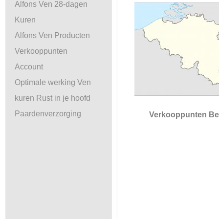
Alfons Ven 28-dagen
Kuren
Alfons Ven Producten
Verkooppunten
Account
Optimale werking Ven
kuren Rust in je hoofd
Paardenverzorging
Verkooppunten Be