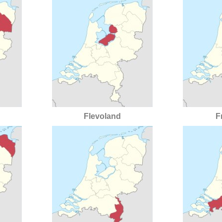
Flevoland
F