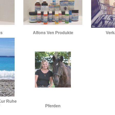
's
Alfons Ven Produkte
Verk
Kur Ruhe
Pferden