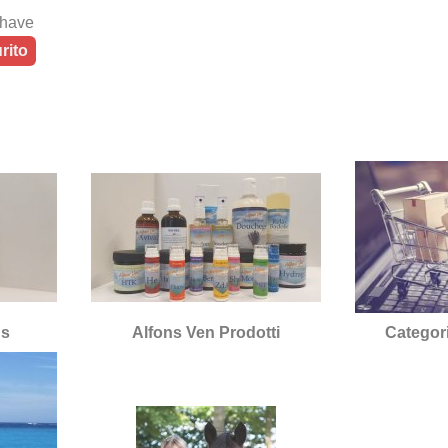
shave
rito
's
Alfons Ven Prodotti
Categor